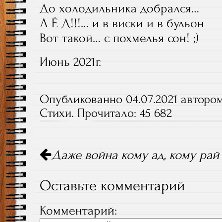
До холодильника добрался…
Л Ё Д!!!… и в виски и в бульон
Вот такой… с похмелья сон! ;)
Июнь 2021г.
Опубликованно 04.07.2021 автором
Стихи
. Прочитало: 45 682
Даже война кому ад, кому рай
Навигация по постам
Оставьте комментарий
Комментарий: