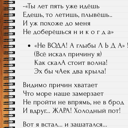
-«Ты лет пять уже идёшь
Едешь, то летишь, плывёшь..
И уж похоже до меня
Не доберёшься н и к о г д а»
«Не ВОДА! А глыбы Л Ь Д А» 
(Всё искал причину я)
Как скалА стоит волна!
Эх бы чАек два крыла!
Видимо причин хватает
Что море наше замерзает
Не пройти не впрямь, не в брод
И вдруг… ЖАРА! Холодный пот!
Вот я встал… и зашатался…