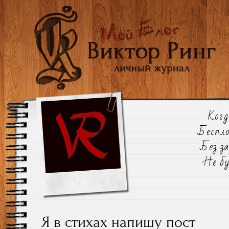
Когд
Беспло
Без з
Не бу
Я в стихах напишу пост