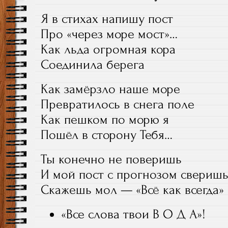
Я в стихах напишу пост
Про «через море мост»…
Как льда огромная кора
Соединила берега
Как замёрзло наше море
Превратилось в снега поле
Как пешком по морю я
Пошёл в сторону Тебя…
Ты конечно не поверишь
И мой пост с прогнозом свериш
Скажешь мол — «Всё как всегда»
«Все слова твои В О Д А»!