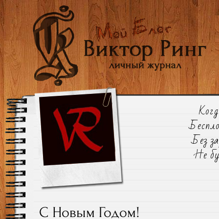
Когд
Беспло
Без з
Не бу
C Новым Годом!