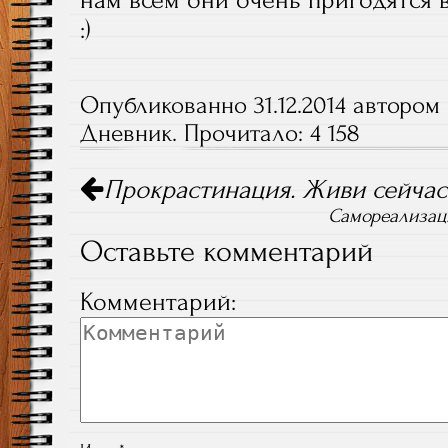
нам всем они очень пригодятся в
:)
Опубликованно 31.12.2014 автором 
Дневник
. Прочитало: 4 158
Прокрастинация. Живи сейчас
Навигация по постам
Самореализац
Оставьте комментарий
Комментарий: