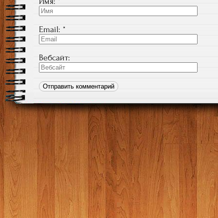
Имя:
*
Email:
*
Вебсайт: